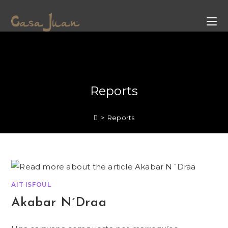
Skip
to
content
Reports
>
Reports
AIT ISFOUL
Akabar N´Draa